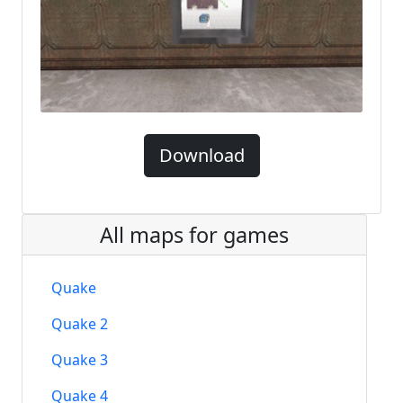
Download
All maps for games
Quake
Quake 2
Quake 3
Quake 4