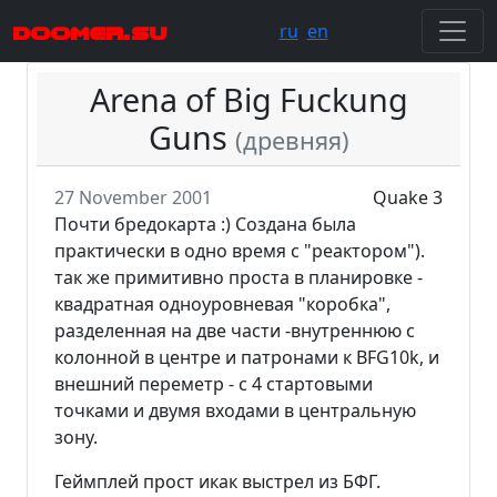
doomer.su
ru
en
Arena of Big Fuckung
Guns
(древняя)
27 November 2001
Quake 3
Почти бредокарта :) Создана была
практически в одно время с "реактором").
так же примитивно проста в планировке -
квадратная одноуровневая "коробка",
разделенная на две части -внутреннюю с
колонной в центре и патронами к BFG10k, и
внешний переметр - с 4 стартовыми
точками и двумя входами в центральную
зону.
Геймплей прост икак выстрел из БФГ.